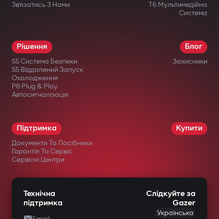
Зв’язатись З Нами
T6 Мультимедійна
Система
Рішення
Блог
S5 Система Безпеки
Захисники
S5 Віддалений Запуск
Охолодження
P8 Plug & Play
Автосигналізація
Підтримка
Купити
Документи Та Посібники
Гарантія Та Сервіс
Сервісні Центри
Технічна
Слідкуйте за
підтримка
Gazer
Українська
Email