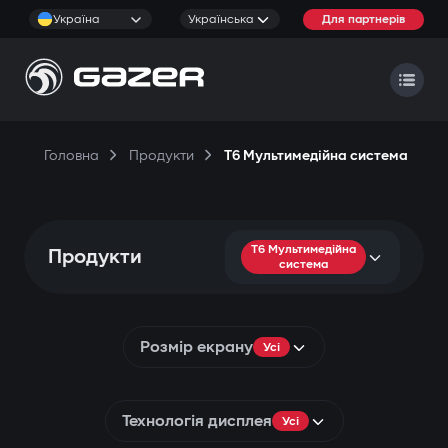
Україна
Українська
Для партнерів
Головна
Продукти
T6 Мультимедійна система
T6 Мультимедійна
Продукти
система
Розмір екрану
Усі
Технологія дисплея
Усі