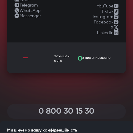
Telegram
YouTube
WhatsApp
TikTok
Messenger
Instagram
Facebook
X
LinkedIn
—
Захищені
0
з них викрадено
авто
0 800 30 15 30
(Дзвінки по Україні зі всіх телефонів — безкоштовні)
Ми цінуємо вашу конфіденційність