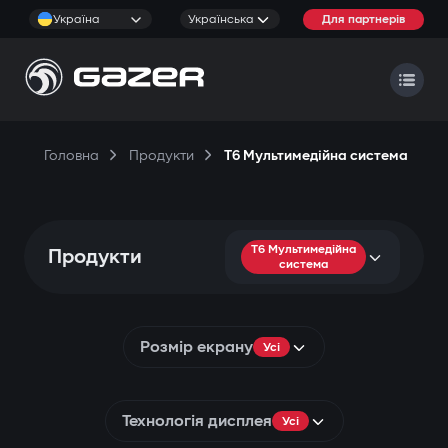
Україна
Українська
Для партнерів
Головна
Продукти
T6 Мультимедійна система
T6 Мультимедійна
Продукти
система
Розмір екрану
Усі
Технологія дисплея
Усі