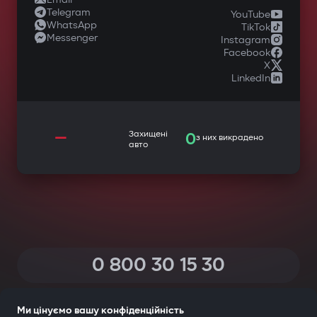
Telegram
YouTube
WhatsApp
TikTok
Messenger
Instagram
Facebook
X
LinkedIn
—
Захищені
0
з них викрадено
авто
0 800 30 15 30
(Дзвінки по Україні зі всіх телефонів — безкоштовні)
Ми цінуємо вашу конфіденційність