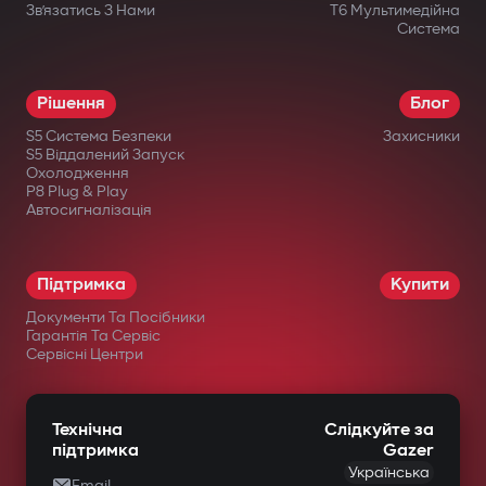
Зв’язатись З Нами
T6 Мультимедійна
Система
Рішення
Блог
S5 Система Безпеки
Захисники
S5 Віддалений Запуск
Охолодження
P8 Plug & Play
Автосигналізація
Підтримка
Купити
Документи Та Посібники
Гарантія Та Сервіс
Сервісні Центри
Технічна
Слідкуйте за
підтримка
Gazer
Українська
Email