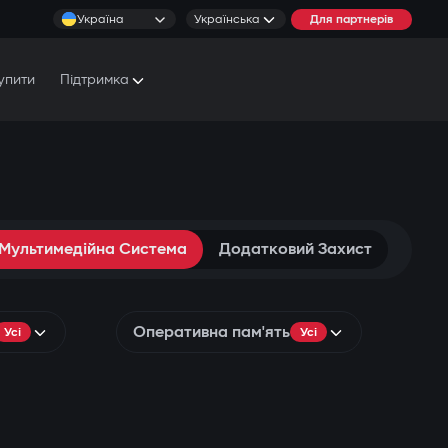
Україна
Українська
Для партнерів
упити
Підтримка
Документи та Посібники
Умови обслуговування
Сервісні центри
 Мультимедійна Система
Додатковий Захист
Оперативна пам'ять
Усі
Усі