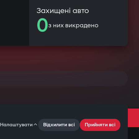
Захищені авто
0
з них викрадено
Налаштувати
Відхилити всі
Прийняти всі
Умови користування
Політика конфіденційності
Файли cookie