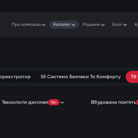
Про компанію
Каталог
Рішення
Блог
К
Про Gazer
S5 Система безпеки та комфорту
S5 Система безпеки
Захисники
Наша історія
E7 Відеореєстратор
S5 Віддалений запуск охолодження
Прес-центр
T6 Мультимедійна система
P8 Plug & Play Автосигналізація
Контакти
еореєстратор
S5 Система Безпеки Та Комфорту
T6
Технологія дисплея
Вбудована пам'ять
Усі