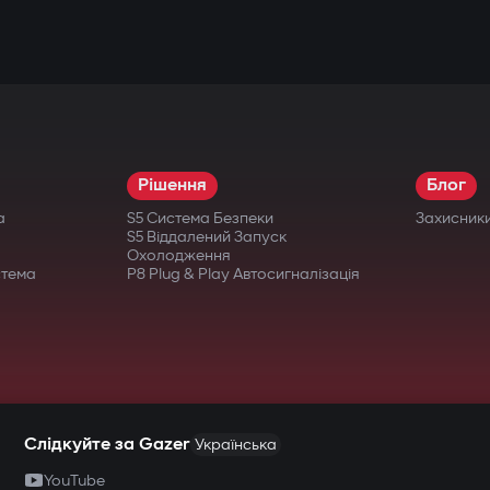
Рішення
Блог
а
S5 Система Безпеки
Захисник
S5 Віддалений Запуск
Охолодження
стема
P8 Plug & Play Автосигналізація
Слідкуйте за Gazer
Українська
YouTube