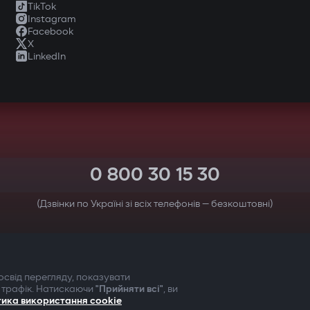
TikTok
Instagram
Facebook
X
LinkedIn
0 800 30 15 30
(Дзвінки по Україні зі всіх телефонів — безкоштовні)
ТВОЯ БЕЗПЕКА ПЕРЕДУСІМ
свід перегляду, показувати
 трафік. Натискаючи
"Прийняти всі"
, ви
тика використання cookie