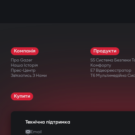
Компанія
Продукти
Про Gazer
S5 Система Безпеки Т
Наша Історія
Комфорту
Прес-Центр
E7 Відеореєстратор
Зв’язатись З Нами
T6 Мультимедійна Си
Купити
Технічна підтримка
Email