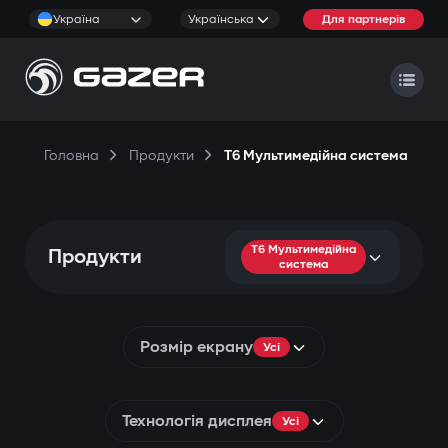
Україна
Українська
Для партнерів
Головна
Продукти
T6 Мультимедійна система
T6 Мультимедійна
Продукти
система
Розмір екрану
Усі
Технологія дисплея
Усі