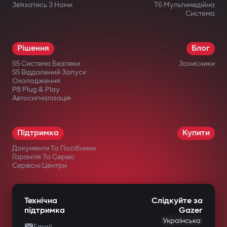
Зв’язатись З Нами
T6 Мультимедійна
Система
Рішення
Блог
S5 Система Безпеки
Захисники
S5 Віддалений Запуск
Охолодження
P8 Plug & Play
Автосигналізація
Підтримка
Купити
Документи Та Посібники
Гарантія Та Сервіс
Сервісні Центри
Технічна
Слідкуйте за
підтримка
Gazer
Українська
Email