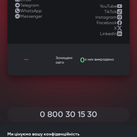
Telegram
YouTube
WhatsApp
TikTok
Messenger
Instagram
Facebook
X
LinkedIn
—
Захищені
0
з них викрадено
авто
0 800 30 15 30
(Дзвінки по Україні зі всіх телефонів — безкоштовні)
Ми цінуємо вашу конфіденційність