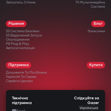
Зв’язатись З Нами
T6 Мультимедійна
Система
Рішення
Блог
S5 Система Безпеки
Захисники
S5 Віддалений Запуск
Охолодження
P8 Plug & Play
Автосигналізація
Підтримка
Купити
Документи Та Посібники
Гарантія Та Сервіс
Сервісні Центри
Технічна
Слідкуйте за
підтримка
Gazer
Українська
Email