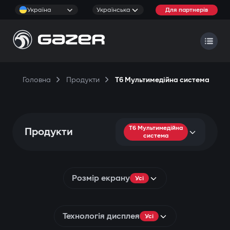
Україна
Українська
Для партнерів
Головна
Продукти
T6 Мультимедійна система
T6 Мультимедійна
Продукти
система
Розмір екрану
Усі
Технологія дисплея
Усі