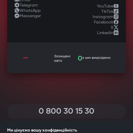
Telegram
YouTube
WhatsApp
TikTok
Messenger
Instagram
Facebook
X
LinkedIn
—
Захищені
0
з них викрадено
авто
0 800 30 15 30
(Дзвінки по Україні зі всіх телефонів — безкоштовні)
Ми цінуємо вашу конфіденційність