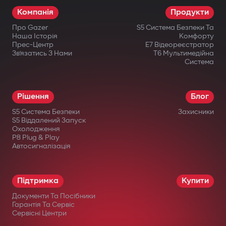
Компанія
Продукти
Про Gazer
S5 Система Безпеки Та
Наша Історія
Комфорту
Прес-Центр
E7 Відеореєстратор
Зв’язатись З Нами
T6 Мультимедійна
Система
Рішення
Блог
S5 Система Безпеки
Захисники
S5 Віддалений Запуск
Охолодження
P8 Plug & Play
Автосигналізація
Підтримка
Купити
Документи Та Посібники
Гарантія Та Сервіс
Сервісні Центри