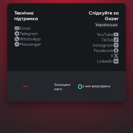
Технічна
Слідкуйте за
підтримка
Gazer
Українська
Email
Telegram
YouTube
WhatsApp
TikTok
Messenger
Instagram
Facebook
X
LinkedIn
—
Захищені
0
з них викрадено
авто