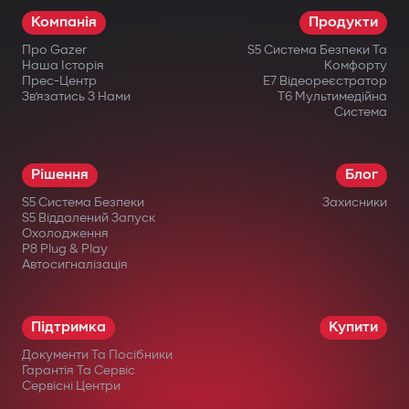
Компанія
Продукти
Про Gazer
S5 Система Безпеки Та
Наша Історія
Комфорту
Прес-Центр
E7 Відеореєстратор
Зв’язатись З Нами
T6 Мультимедійна
Система
Рішення
Блог
S5 Система Безпеки
Захисники
S5 Віддалений Запуск
Охолодження
P8 Plug & Play
Автосигналізація
Підтримка
Купити
Документи Та Посібники
Гарантія Та Сервіс
Сервісні Центри