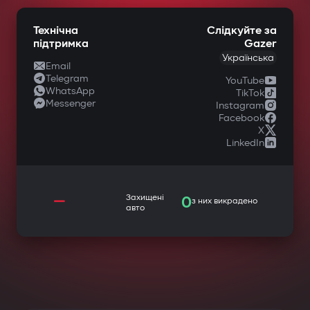
Технічна
Слідкуйте за
підтримка
Gazer
Українська
Email
Telegram
YouTube
WhatsApp
TikTok
Messenger
Instagram
Facebook
X
LinkedIn
—
Захищені
0
з них викрадено
авто