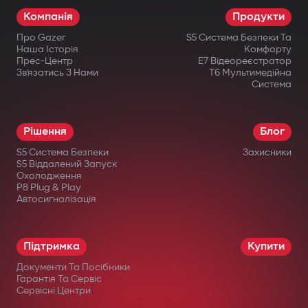
Компанія
Продукти
Про Gazer
S5 Система Безпеки Та
Наша Історія
Комфорту
Прес-Центр
E7 Відеореєстратор
Зв’язатись З Нами
T6 Мультимедійна
Система
Рішення
Блог
S5 Система Безпеки
Захисники
S5 Віддалений Запуск
Охолодження
P8 Plug & Play
Автосигналізація
Підтримка
Купити
Документи Та Посібники
Гарантія Та Сервіс
Сервісні Центри