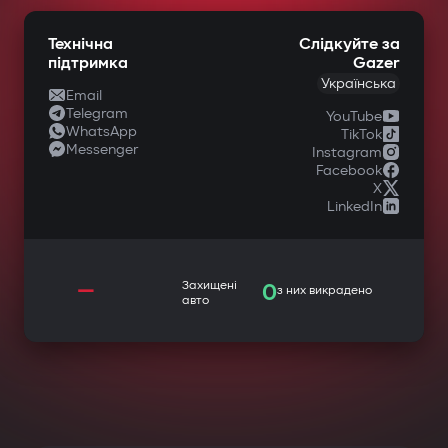
Технічна
Слідкуйте за
підтримка
Gazer
Українська
Email
Telegram
YouTube
WhatsApp
TikTok
Messenger
Instagram
Facebook
X
LinkedIn
—
Захищені
0
з них викрадено
авто