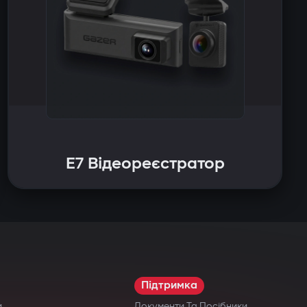
E7 Відеореєстратор
Підтримка
и
Документи Та Посібники