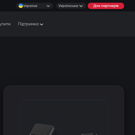
Україна
Українська
Для партнерів
упити
Підтримка
Документи та Посібники
Умови обслуговування
Сервісні центри