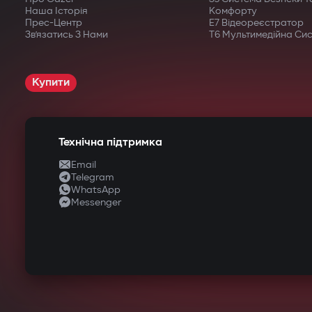
Наша Історія
Комфорту
Прес-Центр
E7 Відеореєстратор
Зв’язатись З Нами
T6 Мультимедійна Си
Купити
Технічна підтримка
Email
Telegram
WhatsApp
Messenger