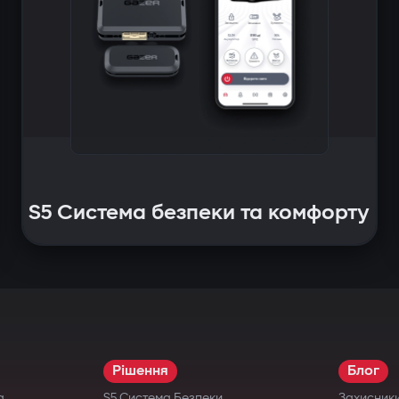
S5 Система безпеки та комфорту
Рішення
Блог
а
S5 Система Безпеки
Захисник