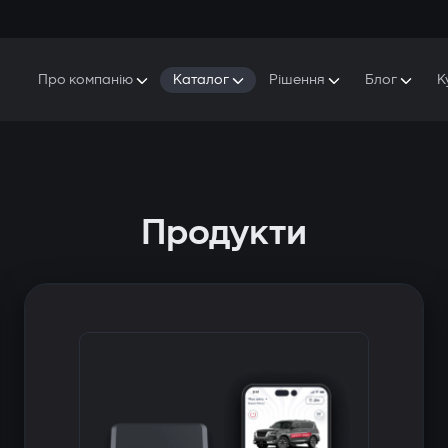
Про компанію
Каталог
Рішення
Блог
К
Про Gazer
S5 Система безпеки та комфорту
S5 Система безпеки
Захисники
Наша історія
E7 Відеореєстратор
S5 Віддалений запуск охолодження
Прес-центр
T6 Мультимедійна система
P8 Plug & Play Автосигналізація
Продукти
Контакти