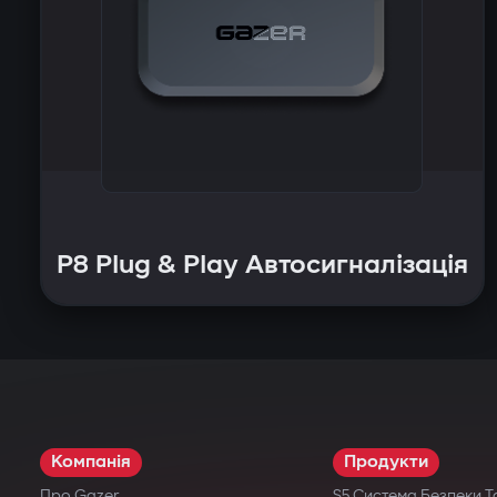
P8 Plug & Play Автосигналізація
Компанія
Продукти
Про Gazer
S5 Система Безпеки Т