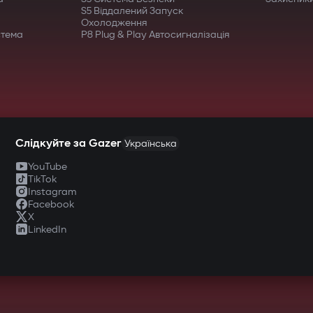
S5 Віддалений Запуск
Охолодження
стема
P8 Plug & Play Автосигналізація
Слідкуйте за Gazer
Українська
YouTube
TikTok
Instagram
Facebook
X
LinkedIn