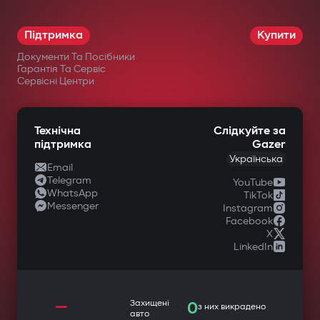
Підтримка
Купити
Документи Та Посібники
Гарантія Та Сервіс
Сервісні Центри
Технічна
Слідкуйте за
підтримка
Gazer
Українська
Email
Telegram
YouTube
WhatsApp
TikTok
Messenger
Instagram
Facebook
X
LinkedIn
—
Захищені
0
з них викрадено
авто