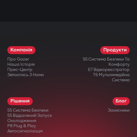
Компанія
Продукти
Про Gazer
S5 Система Безпеки Та
Наша Історія
Комфорту
Прес-Центр
E7 Відеореєстратор
Зв’язатись З Нами
T6 Мультимедійна
Система
Рішення
Блог
S5 Система Безпеки
Захисники
S5 Віддалений Запуск
Охолодження
P8 Plug & Play
Автосигналізація