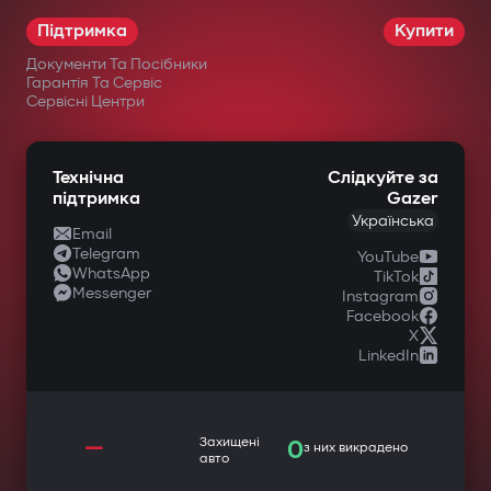
Підтримка
Купити
Документи Та Посібники
Гарантія Та Сервіс
Сервісні Центри
Технічна
Слідкуйте за
підтримка
Gazer
Українська
Email
Telegram
YouTube
WhatsApp
TikTok
Messenger
Instagram
Facebook
X
LinkedIn
—
Захищені
0
з них викрадено
авто