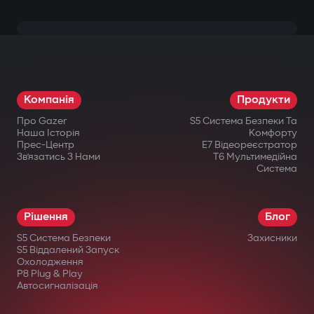
Компанія
Продукти
Про Gazer
S5 Система Безпеки Та
Наша Історія
Комфорту
Прес-Центр
E7 Відеореєстратор
Зв’язатись З Нами
T6 Мультимедійна
Система
Рішення
Блог
S5 Система Безпеки
Захисники
S5 Віддалений Запуск
Охолодження
P8 Plug & Play
Автосигналізація